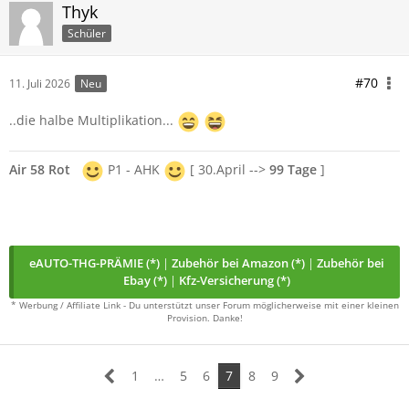
Thyk
Schüler
#70
11. Juli 2026
Neu
..die halbe Multiplikation...
Air 58 Rot
P1 - AHK
[ 30.April -->
99 Tage
]
eAUTO-THG-PRÄMIE (*)
|
Zubehör bei Amazon (*)
|
Zubehör bei
Ebay (*)
|
Kfz-Versicherung (*)
* Werbung / Affiliate Link - Du unterstützt unser Forum möglicherweise mit einer kleinen
Provision. Danke!
1
…
5
6
7
8
9