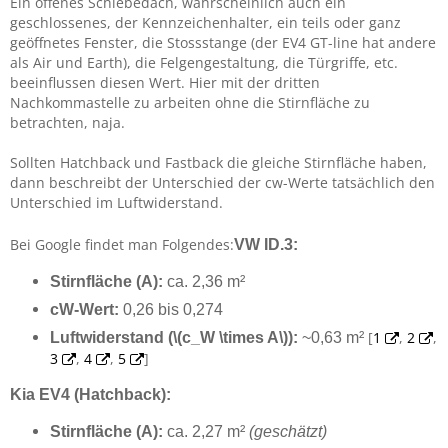
Ein offenes Schiebedach, wahrscheinlich auch ein
geschlossenes, der Kennzeichenhalter, ein teils oder ganz
geöffnetes Fenster, die Stossstange (der EV4 GT-line hat andere
als Air und Earth), die Felgengestaltung, die Türgriffe, etc.
beeinflussen diesen Wert. Hier mit der dritten
Nachkommastelle zu arbeiten ohne die Stirnfläche zu
betrachten, naja.
Sollten Hatchback und Fastback die gleiche Stirnfläche haben,
dann beschreibt der Unterschied der cw-Werte tatsächlich den
Unterschied im Luftwiderstand.
Bei Google findet man Folgendes:
VW ID.3:
Stirnfläche (A):
ca. 2,36 m²
cW-Wert:
0,26 bis 0,274
[
1
,
2
,
Luftwiderstand (\(c_W \times A\)):
~0,63 m²
3
,
4
,
5
]
Kia EV4 (Hatchback):
Stirnfläche (A):
ca. 2,27 m²
(geschätzt)