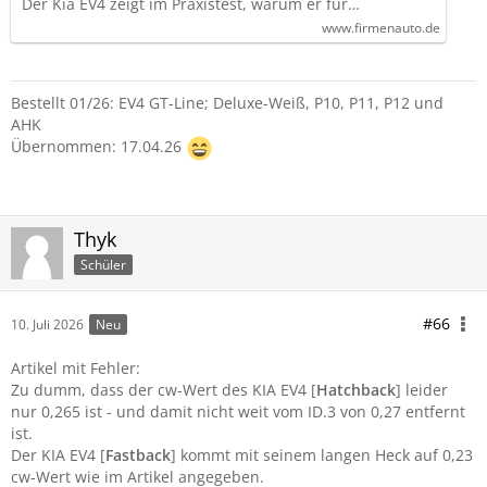
Der Kia EV4 zeigt im Praxistest, warum er für…
www.firmenauto.de
Bestellt 01/26: EV4 GT-Line; Deluxe-Weiß, P10, P11, P12 und
AHK
Übernommen: 17.04.26
Thyk
Schüler
#66
10. Juli 2026
Neu
Artikel mit Fehler:
Zu dumm, dass der cw-Wert des KIA EV4 [
Hatchback
] leider
nur 0,265 ist - und damit nicht weit vom ID.3 von 0,27 entfernt
ist.
Der KIA EV4 [
Fastback
] kommt mit seinem langen Heck auf 0,23
cw-Wert wie im Artikel angegeben.