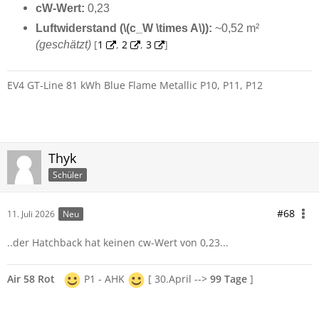
cW-Wert:
0,23
Luftwiderstand (\(c_W \times A\)):
~0,52 m²
[
1
,
2
,
3
]
(geschätzt)
EV4 GT-Line 81 kWh Blue Flame Metallic P10, P11, P12
Thyk
Schüler
#68
11. Juli 2026
Neu
..der Hatchback hat keinen cw-Wert von 0,23...
Air 58 Rot
P1 - AHK
[ 30.April -->
99 Tage
]