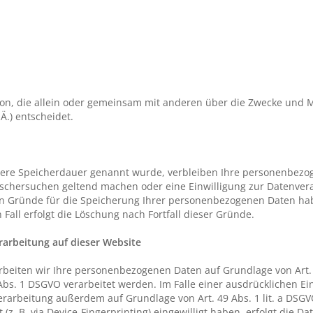
erson, die allein oder gemeinsam mit anderen über die Zwecke und 
.) entscheidet.
llere Speicherdauer genannt wurde, verbleiben Ihre personenbezog
Löschersuchen geltend machen oder eine Einwilligung zur Datenver
gen Gründe für die Speicherung Ihrer personenbezogenen Daten habe
Fall erfolgt die Löschung nach Fortfall dieser Gründe.
arbeitung auf dieser Website
rbeiten wir Ihre personenbezogenen Daten auf Grundlage von Art. 6
Abs. 1 DSGVO verarbeitet werden. Im Falle einer ausdrücklichen Ei
rarbeitung außerdem auf Grundlage von Art. 49 Abs. 1 lit. a DSGV
 (z. B. via Device-Fingerprinting) eingewilligt haben, erfolgt die D