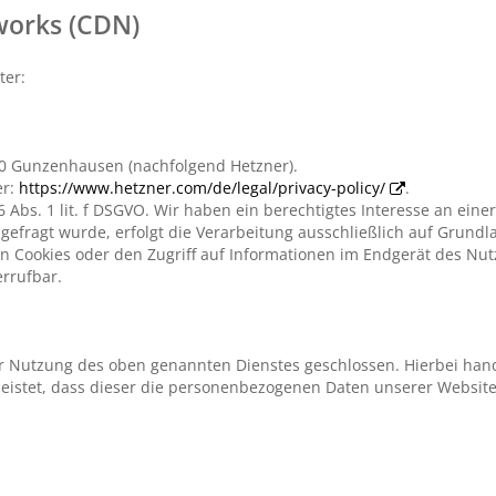
works (CDN)
ter:
710 Gunzenhausen (nachfolgend Hetzner).
er:
https://www.hetzner.com/de/legal/privacy-policy/
.
 Abs. 1 lit. f DSGVO. Wir haben ein berechtigtes Interesse an eine
efragt wurde, erfolgt die Verarbeitung ausschließlich auf Grundlag
n Cookies oder den Zugriff auf Informationen im Endgerät des Nutze
errufbar.
ur Nutzung des oben genannten Dienstes geschlossen. Hierbei hand
leistet, dass dieser die personenbezogenen Daten unserer Websi