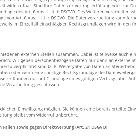
zeit widerrufbar. Sind Ihre Daten zur Vertragserfüllung oder zur D
dlage des Art. 6 Abs. 1 lit. b DSGVO. Des Weiteren verarbeiten wir
lage von Art. 6 Abs. 1 lit. c DSGVO. Die Datenverarbeitung kann fe
e jeweils im Einzelfall einschlägigen Rechtsgrundlagen wird in den 
chiedenen externen Stellen zusammen. Dabei ist teilweise auch ei
erlich. Wir geben personenbezogene Daten nur dann an externe St
h hierzu verpflichtet sind (z. B. Weitergabe von Daten an Steuerbeh
e haben oder wenn eine sonstige Rechtsgrundlage die Datenweiterga
erer Kunden nur auf Grundlage eines gültigen Vertrags über Auftr
me Verarbeitung geschlossen.
lichen Einwilligung möglich. Sie können eine bereits erteilte Einw
eitung bleibt vom Widerruf unberührt.
 Fällen sowie gegen Direktwerbung (Art. 21 DSGVO)