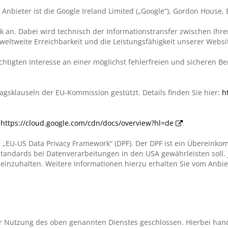
nbieter ist die Google Ireland Limited („Google“), Gordon House, B
work an. Dabei wird technisch der Informationstransfer zwischen I
weltweite Erreichbarkeit und die Leistungsfähigkeit unserer Webs
htigten Interesse an einer möglichst fehlerfreien und sicheren B
agsklauseln der EU-Kommission gestützt. Details finden Sie hier:
h
:
https://cloud.google.com/cdn/docs/overview?hl=de
.
 „EU-US Data Privacy Framework“ (DPF). Der DPF ist ein Überein
andards bei Datenverarbeitungen in den USA gewährleisten soll. J
einzuhalten. Weitere Informationen hierzu erhalten Sie vom Anbie
ur Nutzung des oben genannten Dienstes geschlossen. Hierbei hand