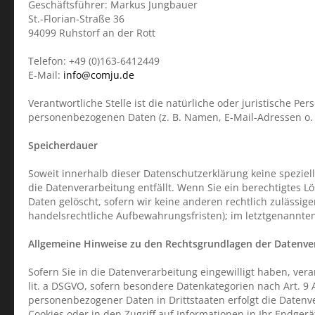
Geschäftsführer: Markus Jungbauer
St.-Florian-Straße 36
94099 Ruhstorf an der Rott
Telefon: +49 (0)163-6412449
E-Mail:
info@comju.de
Verantwortliche Stelle ist die natürliche oder juristische P
personenbezogenen Daten (z. B. Namen, E-Mail-Adressen o. Ä
Speicherdauer
Soweit innerhalb dieser Datenschutzerklärung keine spezie
die Datenverarbeitung entfällt. Wenn Sie ein berechtigtes 
Daten gelöscht, sofern wir keine anderen rechtlich zulässi
handelsrechtliche Aufbewahrungsfristen); im letztgenannten 
Allgemeine Hinweise zu den Rechtsgrundlagen der Datenver
Sofern Sie in die Datenverarbeitung eingewilligt haben, vera
lit. a DSGVO, sofern besondere Datenkategorien nach Art. 9 
personenbezogener Daten in Drittstaaten erfolgt die Datenve
Cookies oder in den Zugriff auf Informationen in Ihr Endgerät