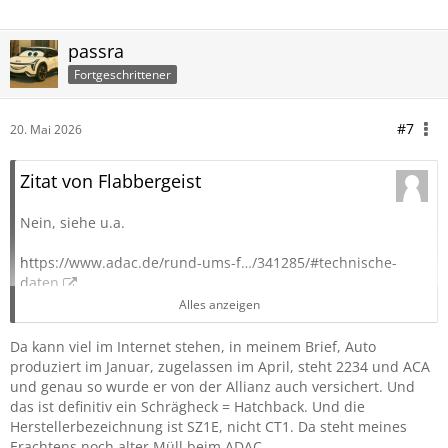
passra
Fortgeschrittener
#7
20. Mai 2026
Zitat von Flabbergeist
Nein, siehe u.a.
https://www.adac.de/rund-ums-f…/341285/#technische-
daten
https://www.adac.de/rund-ums-f…/341450/#technische-
Alles anzeigen
daten
Da kann viel im Internet stehen, in meinem Brief, Auto
oder HUK24
produziert im Januar, zugelassen im April, steht 2234 und ACA
pasted-from-clipboard.png
und genau so wurde er von der Allianz auch versichert. Und
das ist definitiv ein Schrägheck = Hatchback. Und die
Mein Händler hat es auch verwechselt und meinen
Herstellerbezeichnung ist SZ1E, nicht CT1. Da steht meines
Hatchback als Fastback zugelassen
Erachtens noch alter Müll beim ADAC.