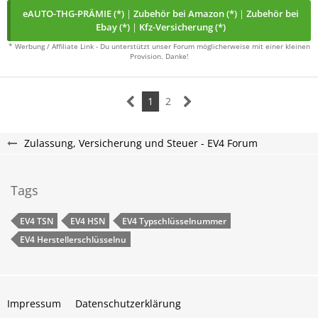
eAUTO-THG-PRÄMIE (*)
|
Zubehör bei Amazon (*)
|
Zubehör bei
Ebay (*)
|
Kfz-Versicherung (*)
* Werbung / Affiliate Link - Du unterstützt unser Forum möglicherweise mit einer kleinen
Provision. Danke!
1
2
Zulassung, Versicherung und Steuer - EV4 Forum
Tags
EV4​​​​ TSN
EV4​​​​​ HSN
EV4​​​​ Typschlüsselnummer
EV4​​​​​ Herstellerschlüsselnu
Impressum
Datenschutzerklärung