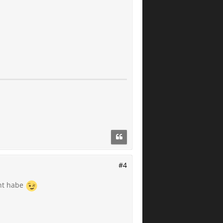
#4
cht habe