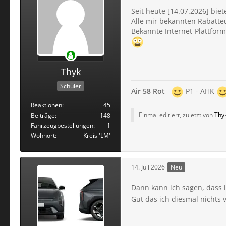
Seit heute [14.07.2026] bie
Alle mir bekannten Rabatte
Bekannte Internet-Plattfor
Thyk
Schüler
Air 58 Rot
P1 - AHK
Reaktionen
45
Einmal editiert, zuletzt von
Thy
Beiträge
148
Fahrzeugbestellungen
1
Wohnort
Kreis 'LM'
14. Juli 2026
Neu
Dann kann ich sagen, dass 
Gut das ich diesmal nichts