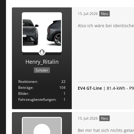
15. Juli 2026
Neu
Also ich wäre bei identisch
Henry_Ritalin
Schüler
Reaktionen
22
Beiträge
104
EV4 GT-Line
| 81.4-kWh - P9 
Bilder
1
Fahrzeugbestellungen
1
15. Juli 2026
Neu
Bei mir hat sich nichts ge