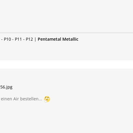
- P10 - P11 - P12 |
P
entametal Metallic
56.jpg
 einen Air bestellen...