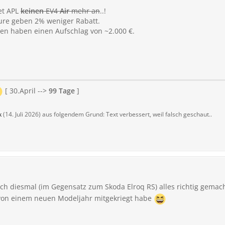
tet APL
keinen
EV4
Air
mehr an
..!
ure geben 2% weniger Rabatt.
men haben einen Aufschlag von ~2.000 €.
[ 30.April -->
99 Tage
]
k
(
14. Juli 2026
) aus folgendem Grund: Text verbessert, weil falsch geschaut..
ich diesmal (im Gegensatz zum Skoda Elroq RS) alles richtig gema
 von einem neuen Modeljahr mitgekriegt habe