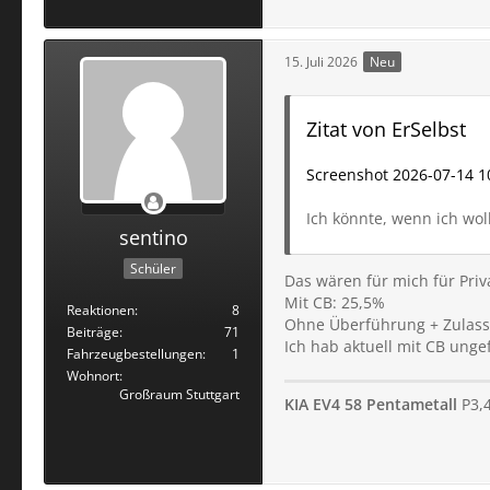
15. Juli 2026
Neu
Zitat von ErSelbst
Screenshot 2026-07-14 1
Ich könnte, wenn ich woll
sentino
Schüler
Das wären für mich für Pri
Mit CB: 25,5%
Reaktionen
8
Ohne Überführung + Zulass
Beiträge
71
Ich hab aktuell mit CB ung
Fahrzeugbestellungen
1
Wohnort
Großraum Stuttgart
KIA EV4 58 Pentametall
P3,