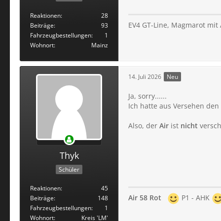
Reaktionen
28
EV4 GT-Line, Magmarot mit 
Beiträge
93
Fahrzeugbestellungen
1
Wohnort
Mainz
14. Juli 2026
Neu
Ja, sorry......
Ich hatte aus Versehen den 
Also, der
Air
ist
nicht
versch
Thyk
Schüler
Reaktionen
45
Air 58 Rot
P1 - AHK
Beiträge
148
Fahrzeugbestellungen
1
Wohnort
Kreis 'LM'