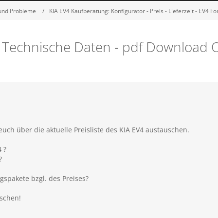
 und Probleme
KIA EV4 Kaufberatung: Konfigurator - Preis - Lieferzeit - EV4 F
e - Technische Daten - pdf Download 
uch über die aktuelle Preisliste des KIA EV4 austauschen.
 ?
?
spakete bzgl. des Preises?
uschen!