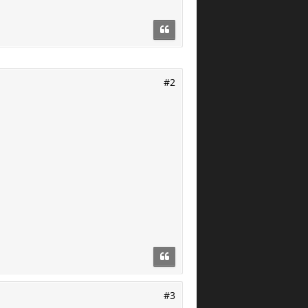
#2
#3