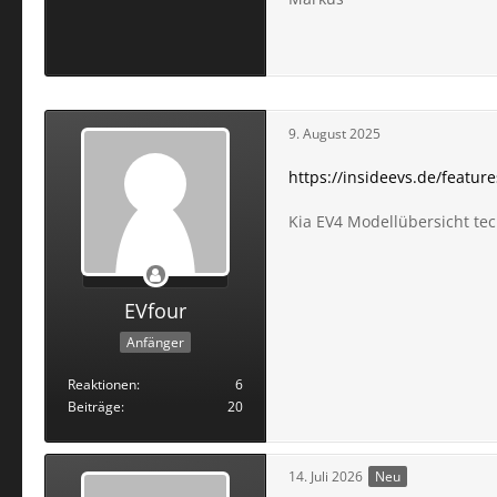
9. August 2025
https://insideevs.de/featur
Kia EV4 Modellübersicht tec
EVfour
Anfänger
Reaktionen
6
Beiträge
20
14. Juli 2026
Neu