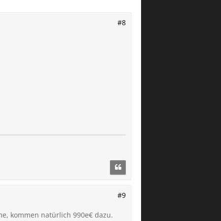
#8
#9
hme, kommen natürlich 990e€ dazu.