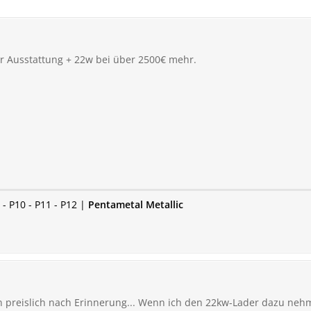
er Ausstattung + 22w bei über 2500€ mehr.
- P10 - P11 - P12 |
P
entametal Metallic
tan preislich nach Erinnerung... Wenn ich den 22kw-Lader dazu ne