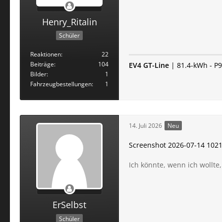
Henry_Ritalin
Schüler
Reaktionen
22
Beiträge
104
EV4 GT-Line
| 81.4-kWh - P9 
Bilder
1
Fahrzeugbestellungen
1
14. Juli 2026
Neu
Screenshot 2026-07-14 1021
Ich könnte, wenn ich wollte,
ErSelbst
Schüler