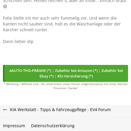
Schichten sein. Hinten reichen 5, aber an Ende... Einfach drauf
😅
Hat da jemand Erfahrungen oder kann mir gar sagen wie
groß das Logo vorne und hinten ist? (x cm x x cm?)
Folie Stelle ich mir auch sehr fummelig vor. Und wenn die
Kanten nicht sauber sind, holt es die Waschanlage oder der
Kärcher schnell runter.
Dann lieber dip
eAUTO-THG-PRÄMIE (*)
|
Zubehör bei Amazon (*)
|
Zubehör bei
Ebay (*)
|
Kfz-Versicherung (*)
* Werbung / Affiliate Link - Du unterstützt unser Forum möglicherweise mit einer kleinen
Provision. Danke!
KIA Werkstatt - Tipps & Fahrzeugpflege - EV4 Forum
Impressum
Datenschutzerklärung