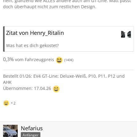
nein, glänzend wie ALLES andere auch am GT-Line. Matt passt
doch überhaupt nicht zum restlichen Design.
Zitat von Henry_Ritalin
Was hat es dich gekostet?
0,3%
vom Fahrzeugpreis
(140€)
Bestellt 01/26: EV4 GT-Line; Deluxe-Weiß, P10, P11, P12 und
AHK
Übernommen: 17.04.26
2
Nefarius
Anfänger