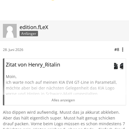
edition.fLeX
Anfänger
#8
28. Juni 2026
Zitat von Henry_Ritalin
Moin,
ich warte noch auf meinen KIA EV4 GT-Line in Parametall,
möchte aber bei der nächsten Gelegenheit das KIA Logo
vorne und Hinten in Schwarz-Matt umgestalten.
Alles anzeigen
Man könnte es dippen, komplett entfernen und neu
aufsetzen oder einfach Überkleben.
Also dippen wird aufwendig. Musst das ja akkurat abkleben.
Aber das hält eigentlich super. Musst halt genug schicken
Ich würde mich für die einfachste Variante entscheiden und
drauf packen. Vorne beim Logo müssen es schon mindestens 7
es nur überkleben.