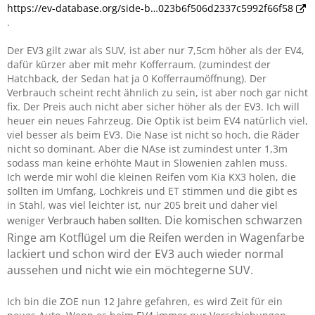
https://ev-database.org/side-b…023b6f506d2337c5992f66f58
.
Der EV3 gilt zwar als SUV, ist aber nur 7,5cm höher als der EV4,
dafür kürzer aber mit mehr Kofferraum. (zumindest der
Hatchback, der Sedan hat ja 0 Kofferraumöffnung). Der
Verbrauch scheint recht ähnlich zu sein, ist aber noch gar nicht
fix. Der Preis auch nicht aber sicher höher als der EV3. Ich will
heuer ein neues Fahrzeug. Die Optik ist beim EV4 natürlich viel,
viel besser als beim EV3. Die Nase ist nicht so hoch, die Räder
nicht so dominant. Aber die NAse ist zumindest unter 1,3m
sodass man keine erhöhte Maut in Slowenien zahlen muss.
Ich werde mir wohl die kleinen Reifen vom Kia KX3 holen, die
sollten im Umfang, Lochkreis und ET stimmen und die gibt es
in Stahl, was viel leichter ist, nur 205 breit und daher viel
Die
komischen schwarzen
weniger
Verbrauch haben s
ollten.
Ringe am Kotflügel um die Reifen werden in Wagenfarbe
lackiert und schon wird der EV3 auch wieder normal
aussehen und nicht wie ein möchtegerne SUV.
Ich bin die ZOE nun 12 Jahre gefahren, es wird Zeit für ein