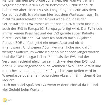
Händler um den EV3 probe zu fahren, der Plan war, einen
Vorgeschmack auf den EV4 zu bekommen. Schlussendlich
haben wir aber einen EV3 Air, Long Range in Grün aus dem
Vorlauf bestellt. Ich bin nun hier aus dem Wartesaal raus. Ein
nicht zu unterschätzender Grund war auch, dass der
Serienstart des EV4 immer weiter nach 2026 rutscht und nun
auch der EV3 in Europa für Europa gefertigt wird. Der EV4 noch
immer keinen Preis hat und der EV3 gerade super Rabatte
bietet. Pech für den EV4, aber ich brauch nach 12 Jahren
Renault ZOE einfach jetzt ein neues Auto und nicht
irgendwann. Und wegen 7,5cm weniger Höhe und dafür
weniger Kofferraum wollte ich dann nicht noch länger warten.
Und die ZOE ist sogar höher (6mm) als der EV3 und der
Verbrauch scheint gleich zu sein. Ich werden dem EV3 noch
den SUV Look abgewöhnen, da kommen 16Zoll Stahl drauf und
der schwarze Rand an den Kotflügel hin zum Reifen wird in
Wagenfarbe oder einem schwachen Akzent in ähnlichem Grün
lackiert.
Euch noch viel Spaß am EV4 wenn er denn einmal da ist und
viel Geduld beim Warten.
1