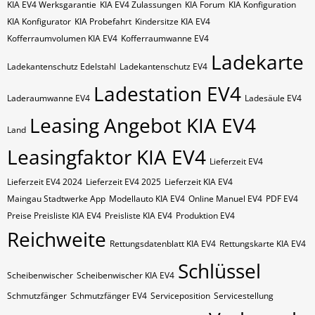
KIA EV4 Werksgarantie
KIA EV4 Zulassungen
KIA Forum
KIA Konfiguration
KIA Konfigurator
KIA Probefahrt
Kindersitze KIA EV4
Kofferraumvolumen KIA EV4
Kofferraumwanne EV4
Ladekarte
Ladekantenschutz Edelstahl
Ladekantenschutz EV4
Ladestation EV4
Laderaumwanne EV4
Ladesäule EV4
Leasing Angebot KIA EV4
Land
Leasingfaktor KIA EV4
Lieferzeit EV4
Lieferzeit EV4 2024
Lieferzeit EV4 2025
Lieferzeit KIA EV4
Maingau Stadtwerke App
Modellauto KIA EV4
Online Manuel EV4
PDF EV4
Preise Preisliste KIA EV4
Preisliste KIA EV4
Produktion EV4
Reichweite
Rettungsdatenblatt KIA EV4
Rettungskarte KIA EV4
Schlüssel
Scheibenwischer
Scheibenwischer KIA​ EV4
Schmutzfänger
Schmutzfänger EV4
Serviceposition
Servicestellung