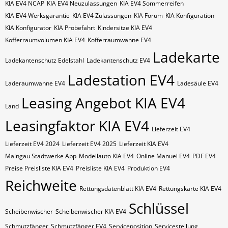
KIA EV4 NCAP
KIA EV4 Neuzulassungen
KIA EV4 Sommerreifen
KIA EV4 Werksgarantie
KIA EV4 Zulassungen
KIA Forum
KIA Konfiguration
KIA Konfigurator
KIA Probefahrt
Kindersitze KIA EV4
Kofferraumvolumen KIA EV4
Kofferraumwanne EV4
Ladekarte
Ladekantenschutz Edelstahl
Ladekantenschutz EV4
Ladestation EV4
Laderaumwanne EV4
Ladesäule EV4
Leasing Angebot KIA EV4
Land
Leasingfaktor KIA EV4
Lieferzeit EV4
Lieferzeit EV4 2024
Lieferzeit EV4 2025
Lieferzeit KIA EV4
Maingau Stadtwerke App
Modellauto KIA EV4
Online Manuel EV4
PDF EV4
Preise Preisliste KIA EV4
Preisliste KIA EV4
Produktion EV4
Reichweite
Rettungsdatenblatt KIA EV4
Rettungskarte KIA EV4
Schlüssel
Scheibenwischer
Scheibenwischer KIA​ EV4
Schmutzfänger
Schmutzfänger EV4
Serviceposition
Servicestellung