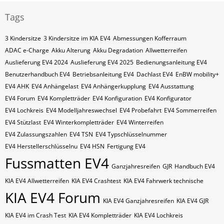
Tags
3 Kindersitze
3 Kindersitze im KIA EV4
Abmessungen Kofferraum
ADAC e-Charge
Akku Alterung
Akku Degradation
Allwetterreifen
Auslieferung EV4 2024
Auslieferung EV4 2025
Bedienungsanleitung EV4
Benutzerhandbuch EV4
Betriebsanleitung EV4
Dachlast EV4
EnBW mobility+
EV4 AHK
EV4 Anhängelast
EV4 Anhängerkupplung
EV4 Ausstattung
EV4 Forum
EV4 Kompletträder
EV4 Konfiguration
EV4 Konfigurator
EV4 Lochkreis
EV4 Modelljahreswechsel
EV4 Probefahrt
EV4 Sommerreifen
EV4 Stützlast
EV4 Winterkompletträder
EV4 Winterreifen
EV4 Zulassungszahlen
EV4​​​​ TSN
EV4​​​​ Typschlüsselnummer
EV4​​​​​ Herstellerschlüsselnu
EV4​​​​​ HSN
Fertigung EV4
Fussmatten EV4
Ganzjahresreifen
GJR
Handbuch EV4
KIA EV4 Allwetterreifen
KIA EV4 Crashtest
KIA EV4 Fahrwerk technische
KIA EV4 Forum
KIA EV4 Ganzjahresreifen
KIA EV4 GJR
KIA EV4 im Crash Test
KIA EV4 Kompletträder
KIA EV4 Lochkreis