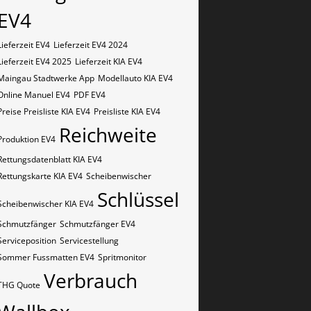
EV4
Lieferzeit EV4
Lieferzeit EV4 2024
Lieferzeit EV4 2025
Lieferzeit KIA EV4
Maingau Stadtwerke App
Modellauto KIA EV4
Online Manuel EV4
PDF EV4
Preise Preisliste KIA EV4
Preisliste KIA EV4
Reichweite
Produktion EV4
Rettungsdatenblatt KIA EV4
Rettungskarte KIA EV4
Scheibenwischer
Schlüssel
Scheibenwischer KIA​ EV4
Schmutzfänger
Schmutzfänger EV4
Serviceposition
Servicestellung
Sommer Fussmatten EV4
Spritmonitor
Verbrauch
THG Quote