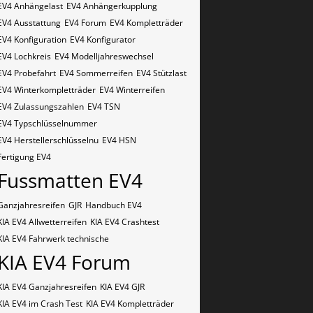
EV4 Anhängelast
EV4 Anhängerkupplung
EV4 Ausstattung
EV4 Forum
EV4 Kompletträder
EV4 Konfiguration
EV4 Konfigurator
EV4 Lochkreis
EV4 Modelljahreswechsel
EV4 Probefahrt
EV4 Sommerreifen
EV4 Stützlast
EV4 Winterkompletträder
EV4 Winterreifen
EV4 Zulassungszahlen
EV4​​​​ TSN
EV4​​​​ Typschlüsselnummer
EV4​​​​​ Herstellerschlüsselnu
EV4​​​​​ HSN
Fertigung EV4
Fussmatten EV4
Ganzjahresreifen
GJR
Handbuch EV4
KIA EV4 Allwetterreifen
KIA EV4 Crashtest
KIA EV4 Fahrwerk technische
KIA EV4 Forum
KIA EV4 Ganzjahresreifen
KIA EV4 GJR
KIA EV4 im Crash Test
KIA EV4 Kompletträder