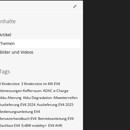
Inhalte
Artikel
Themen
Bilder und Videos
Tags
3 Kindersitze
3 Kindersitze im KIA EV4
Abmessungen Kofferraum
ADAC e-Charge
Akku Alterung
Akku Degradation
Allwetterreifen
Auslieferung EV4 2024
Auslieferung EV4 2025
Bedienungsanleitung EV4
Benutzerhandbuch EV4
Betriebsanleitung EV4
Dachlast EV4
EnBW mobility+
EV4 AHK