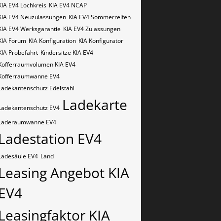
KIA EV4 Lochkreis
KIA EV4 NCAP
KIA EV4 Neuzulassungen
KIA EV4 Sommerreifen
KIA EV4 Werksgarantie
KIA EV4 Zulassungen
KIA Forum
KIA Konfiguration
KIA Konfigurator
KIA Probefahrt
Kindersitze KIA EV4
Kofferraumvolumen KIA EV4
Kofferraumwanne EV4
Ladekantenschutz Edelstahl
Ladekarte
Ladekantenschutz EV4
Laderaumwanne EV4
Ladestation EV4
Ladesäule EV4
Land
Leasing Angebot KIA
EV4
Leasingfaktor KIA