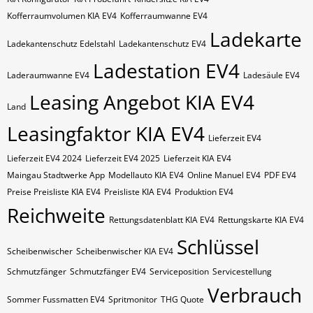
Kofferraumvolumen KIA EV4
Kofferraumwanne EV4
Ladekarte
Ladekantenschutz Edelstahl
Ladekantenschutz EV4
Ladestation EV4
Laderaumwanne EV4
Ladesäule EV4
Leasing Angebot KIA EV4
Land
Leasingfaktor KIA EV4
Lieferzeit EV4
Lieferzeit EV4 2024
Lieferzeit EV4 2025
Lieferzeit KIA EV4
Maingau Stadtwerke App
Modellauto KIA EV4
Online Manuel EV4
PDF EV4
Preise Preisliste KIA EV4
Preisliste KIA EV4
Produktion EV4
Reichweite
Rettungsdatenblatt KIA EV4
Rettungskarte KIA EV4
Schlüssel
Scheibenwischer
Scheibenwischer KIA​ EV4
Schmutzfänger
Schmutzfänger EV4
Serviceposition
Servicestellung
Verbrauch
Sommer Fussmatten EV4
Spritmonitor
THG Quote