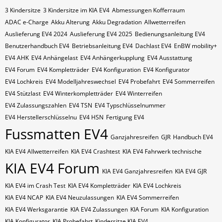
3 Kindersitze
3 Kindersitze im KIA EV4
Abmessungen Kofferraum
ADAC e-Charge
Akku Alterung
Akku Degradation
Allwetterreifen
Auslieferung EV4 2024
Auslieferung EV4 2025
Bedienungsanleitung EV4
Benutzerhandbuch EV4
Betriebsanleitung EV4
Dachlast EV4
EnBW mobility+
EV4 AHK
EV4 Anhängelast
EV4 Anhängerkupplung
EV4 Ausstattung
EV4 Forum
EV4 Kompletträder
EV4 Konfiguration
EV4 Konfigurator
EV4 Lochkreis
EV4 Modelljahreswechsel
EV4 Probefahrt
EV4 Sommerreifen
EV4 Stützlast
EV4 Winterkompletträder
EV4 Winterreifen
EV4 Zulassungszahlen
EV4​​​​ TSN
EV4​​​​ Typschlüsselnummer
EV4​​​​​ Herstellerschlüsselnu
EV4​​​​​ HSN
Fertigung EV4
Fussmatten EV4
Ganzjahresreifen
GJR
Handbuch EV4
KIA EV4 Allwetterreifen
KIA EV4 Crashtest
KIA EV4 Fahrwerk technische
KIA EV4 Forum
KIA EV4 Ganzjahresreifen
KIA EV4 GJR
KIA EV4 im Crash Test
KIA EV4 Kompletträder
KIA EV4 Lochkreis
KIA EV4 NCAP
KIA EV4 Neuzulassungen
KIA EV4 Sommerreifen
KIA EV4 Werksgarantie
KIA EV4 Zulassungen
KIA Forum
KIA Konfiguration
KIA Konfigurator
KIA Probefahrt
Kindersitze KIA EV4