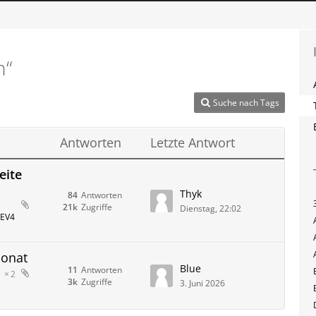
h“
Suche nach Tags
Antworten
Letzte Antwort
eite
Thyk
84
Antworten
21k
Zugriffe
Dienstag, 22:02
 EV4
Monat
Blue
11
Antworten
2
3k
Zugriffe
3. Juni 2026