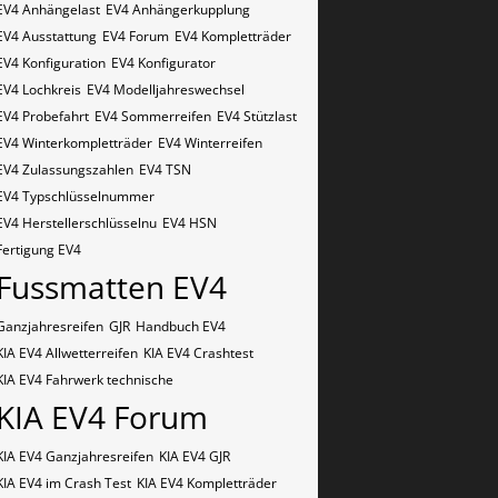
EV4 Anhängelast
EV4 Anhängerkupplung
EV4 Ausstattung
EV4 Forum
EV4 Kompletträder
EV4 Konfiguration
EV4 Konfigurator
EV4 Lochkreis
EV4 Modelljahreswechsel
EV4 Probefahrt
EV4 Sommerreifen
EV4 Stützlast
EV4 Winterkompletträder
EV4 Winterreifen
EV4 Zulassungszahlen
EV4​​​​ TSN
EV4​​​​ Typschlüsselnummer
EV4​​​​​ Herstellerschlüsselnu
EV4​​​​​ HSN
Fertigung EV4
Fussmatten EV4
Ganzjahresreifen
GJR
Handbuch EV4
KIA EV4 Allwetterreifen
KIA EV4 Crashtest
KIA EV4 Fahrwerk technische
KIA EV4 Forum
KIA EV4 Ganzjahresreifen
KIA EV4 GJR
KIA EV4 im Crash Test
KIA EV4 Kompletträder