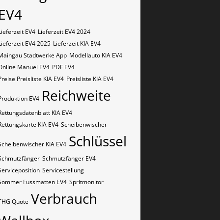
EV4
Lieferzeit EV4
Lieferzeit EV4 2024
Lieferzeit EV4 2025
Lieferzeit KIA EV4
Maingau Stadtwerke App
Modellauto KIA EV4
Online Manuel EV4
PDF EV4
Preise Preisliste KIA EV4
Preisliste KIA EV4
Reichweite
Produktion EV4
Rettungsdatenblatt KIA EV4
Rettungskarte KIA EV4
Scheibenwischer
Schlüssel
Scheibenwischer KIA​ EV4
Schmutzfänger
Schmutzfänger EV4
Serviceposition
Servicestellung
Sommer Fussmatten EV4
Spritmonitor
Verbrauch
THG Quote