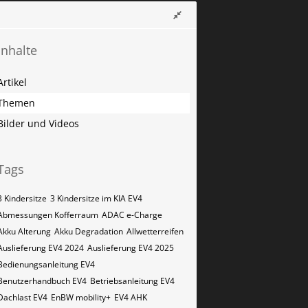
Inhalte
Artikel
Themen
Bilder und Videos
Tags
3 Kindersitze
3 Kindersitze im KIA EV4
Abmessungen Kofferraum
ADAC e-Charge
Akku Alterung
Akku Degradation
Allwetterreifen
Auslieferung EV4 2024
Auslieferung EV4 2025
Bedienungsanleitung EV4
Benutzerhandbuch EV4
Betriebsanleitung EV4
Dachlast EV4
EnBW mobility+
EV4 AHK