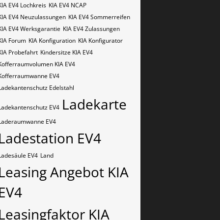
KIA EV4 Lochkreis
KIA EV4 NCAP
KIA EV4 Neuzulassungen
KIA EV4 Sommerreifen
KIA EV4 Werksgarantie
KIA EV4 Zulassungen
KIA Forum
KIA Konfiguration
KIA Konfigurator
KIA Probefahrt
Kindersitze KIA EV4
Kofferraumvolumen KIA EV4
Kofferraumwanne EV4
Ladekantenschutz Edelstahl
Ladekarte
Ladekantenschutz EV4
Laderaumwanne EV4
Ladestation EV4
Ladesäule EV4
Land
Leasing Angebot KIA
EV4
Leasingfaktor KIA